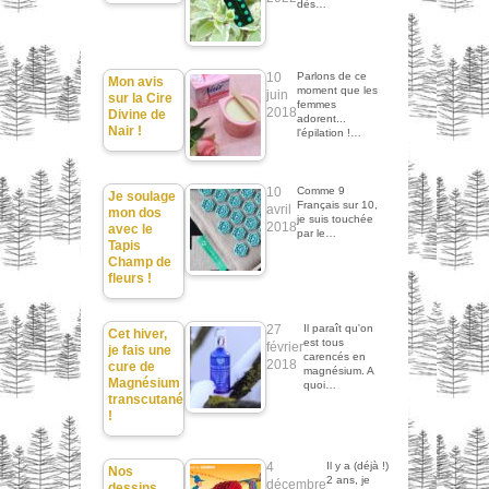
dès…
10
Parlons de ce
Mon avis
moment que les
juin
sur la Cire
femmes
2018
Divine de
adorent...
Nair !
l'épilation !…
10
Comme 9
Je soulage
Français sur 10,
avril
mon dos
je suis touchée
2018
avec le
par le…
Tapis
Champ de
fleurs !
27
Il paraît qu'on
Cet hiver,
est tous
février
je fais une
carencés en
2018
cure de
magnésium. A
Magnésium
quoi…
transcutané
!
4
Il y a (déjà !)
Nos
2 ans, je
décembre
dessins