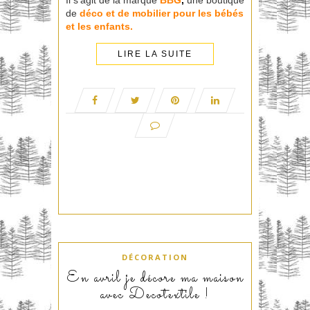
Il s’agit de la marque
BBG
,
une boutique
de
déco et de
mobilier
pour les bébés
et les enfants.
LIRE LA SUITE
DÉCORATION
En avril je décore ma maison
avec Decotextile !