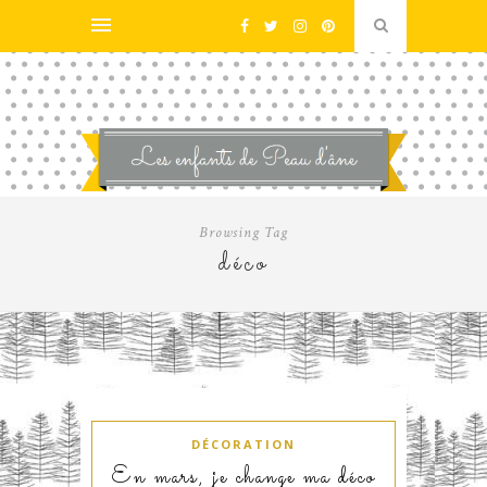
Browsing Tag
déco
DÉCORATION
En mars, je change ma déco