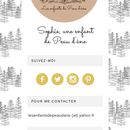
Sophie, une enfant
de Peau d'âne
SUIVEZ-MOI
POUR ME CONTACTER
lesenfantsdepeaudane (at) yahoo.fr