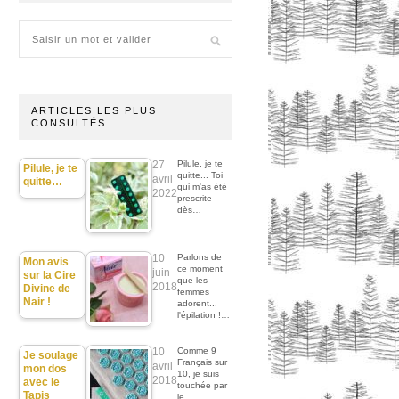
ARTICLES LES PLUS
CONSULTÉS
27
Pilule, je te
Pilule, je te
quitte... Toi
avril
quitte…
qui m'as été
2022
prescrite
dès…
10
Parlons de
Mon avis
ce moment
juin
sur la Cire
que les
2018
Divine de
femmes
Nair !
adorent...
l'épilation !…
10
Comme 9
Je soulage
Français sur
avril
mon dos
10, je suis
2018
avec le
touchée par
Tapis
le…