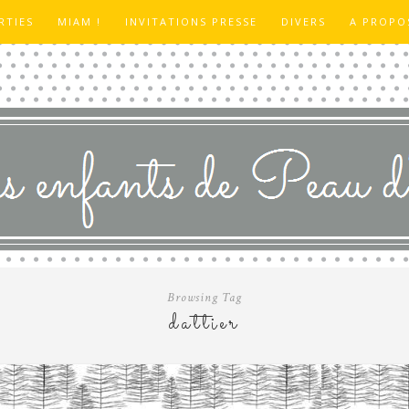
RTIES
MIAM !
INVITATIONS PRESSE
DIVERS
A PROPO
Browsing Tag
dattier