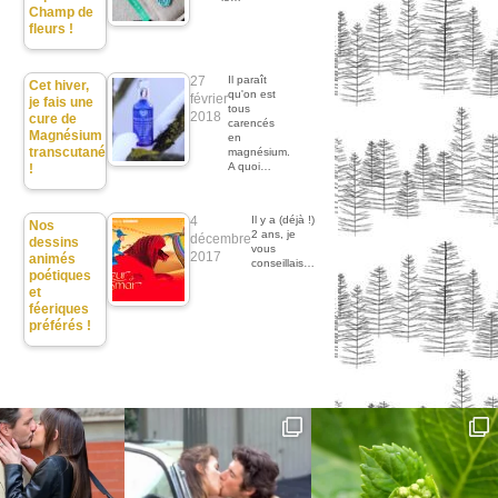
Champ de
fleurs !
27
Il paraît
Cet hiver,
qu'on est
février
je fais une
tous
2018
cure de
carencés
Magnésium
en
transcutané
magnésium.
A quoi…
!
4
Il y a (déjà !)
Nos
2 ans, je
décembre
dessins
vous
2017
animés
conseillais…
poétiques
et
féeriques
préférés !