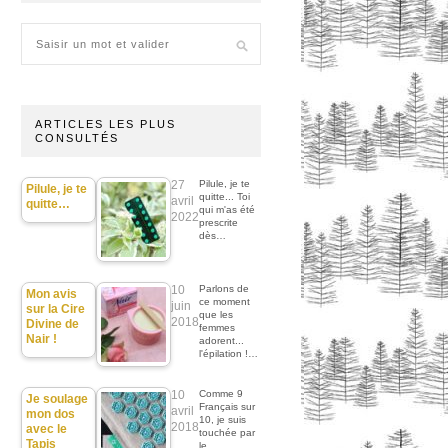
ARTICLES LES PLUS
CONSULTÉS
27
Pilule, je te
Pilule, je te
quitte... Toi
avril
quitte…
qui m'as été
2022
prescrite
dès…
10
Parlons de
Mon avis
ce moment
juin
sur la Cire
que les
2018
Divine de
femmes
Nair !
adorent...
l'épilation !…
10
Comme 9
Je soulage
Français sur
avril
mon dos
10, je suis
2018
avec le
touchée par
Tapis
le…