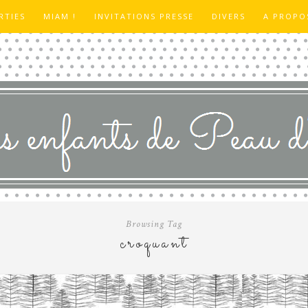
RTIES
MIAM !
INVITATIONS PRESSE
DIVERS
A PROPO
Browsing Tag
croquant