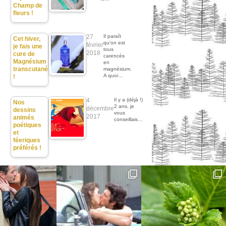
Champ de
fleurs !
27
Il paraît
Cet hiver,
qu'on est
février
je fais une
tous
2018
cure de
carencés
Magnésium
en
transcutané
magnésium.
A quoi…
!
4
Il y a (déjà !)
Nos
2 ans, je
décembre
dessins
vous
2017
animés
conseillais…
poétiques
et
féeriques
préférés !