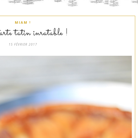
MIAM !
rte tatin inratable !
15 FÉVRIER 2017