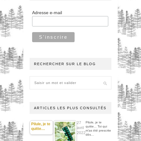
Adresse e-mail
RECHERCHER SUR LE BLOG
ARTICLES LES PLUS CONSULTÉS
27
Pilule, je te
Pilule, je te
quitte... Toi qui
avril
quitte…
m'as été prescrite
2022
dès…