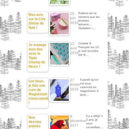
10
Parlons de ce
Mon avis
moment que les
juin
sur la Cire
femmes
2018
Divine de
adorent...
Nair !
l'épilation !…
10
Comme 9
Je soulage
Français sur 10,
avril
mon dos
je suis touchée
2018
avec le
par le…
Tapis
Champ de
fleurs !
27
Il paraît qu'on
Cet hiver,
est tous
février
je fais une
carencés en
2018
cure de
magnésium. A
Magnésium
quoi…
transcutané
!
4
Il y a (déjà !)
Nos
2 ans, je
décembre
dessins
vous
2017
animés
conseillais…