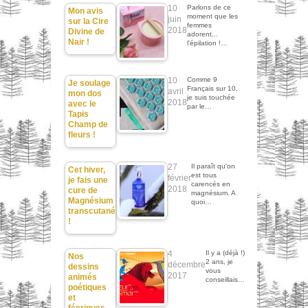
10
Parlons de ce
Mon avis
moment que les
juin
sur la Cire
femmes
2018
Divine de
adorent...
Nair !
l'épilation !…
10
Comme 9
Je soulage
Français sur 10,
avril
mon dos
je suis touchée
2018
avec le
par le…
Tapis
Champ de
fleurs !
27
Il paraît qu'on
Cet hiver,
est tous
février
je fais une
carencés en
2018
cure de
magnésium. A
Magnésium
quoi…
transcutané
!
4
Il y a (déjà !)
Nos
2 ans, je
décembre
dessins
vous
2017
animés
conseillais…
poétiques
et
féeriques