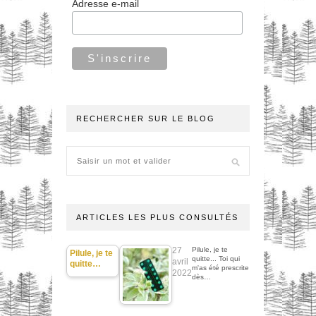
Adresse e-mail
RECHERCHER SUR LE BLOG
ARTICLES LES PLUS CONSULTÉS
27
Pilule, je te
Pilule, je te
quitte... Toi qui
avril
quitte…
m'as été prescrite
2022
dès…