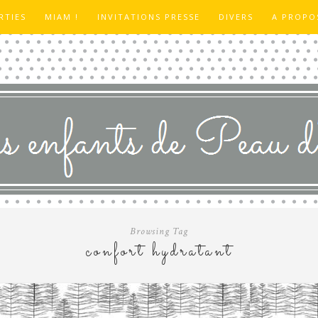
RTIES
MIAM !
INVITATIONS PRESSE
DIVERS
A PROPO
Browsing Tag
confort hydratant