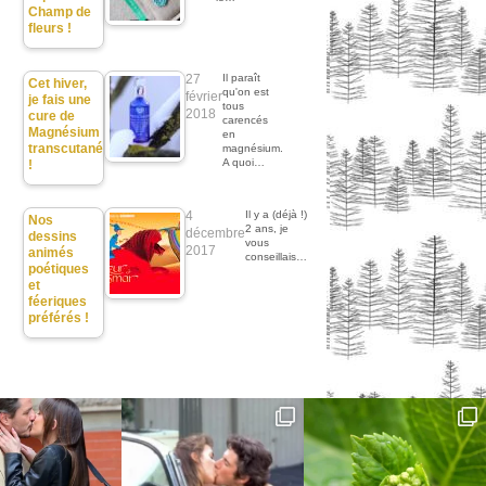
Champ de
fleurs !
27
Il paraît
Cet hiver,
qu'on est
février
je fais une
tous
2018
cure de
carencés
Magnésium
en
transcutané
magnésium.
A quoi…
!
4
Il y a (déjà !)
Nos
2 ans, je
décembre
dessins
vous
2017
animés
conseillais…
poétiques
et
féeriques
préférés !