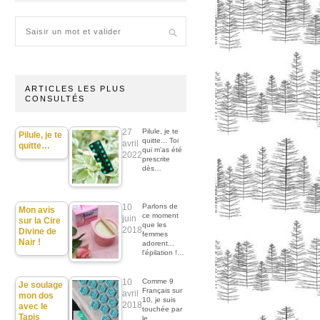
ARTICLES LES PLUS
CONSULTÉS
27
Pilule, je te
Pilule, je te
quitte... Toi
avril
quitte…
qui m'as été
2022
prescrite
dès…
10
Parlons de
Mon avis
ce moment
juin
sur la Cire
que les
2018
Divine de
femmes
Nair !
adorent...
l'épilation !…
10
Comme 9
Je soulage
Français sur
avril
mon dos
10, je suis
2018
avec le
touchée par
Tapis
le…