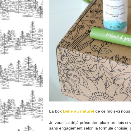
La box
Belle au naturel
de ce mois-ci nous 
Je vous l’ai déjà présentée plusieurs fois 
sans engagement selon la formule choisie) 