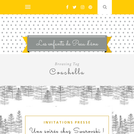
Browsing Tag
Coachella
INVITATIONS PRESSE
Une soirée chez Swarovski !