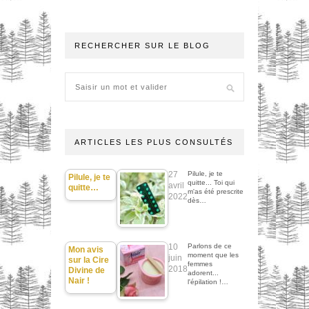
RECHERCHER SUR LE BLOG
ARTICLES LES PLUS CONSULTÉS
27
Pilule, je te
Pilule, je te
quitte... Toi qui
avril
quitte…
m'as été prescrite
2022
dès…
10
Parlons de ce
Mon avis
moment que les
juin
sur la Cire
femmes
2018
Divine de
adorent...
Nair !
l'épilation !…