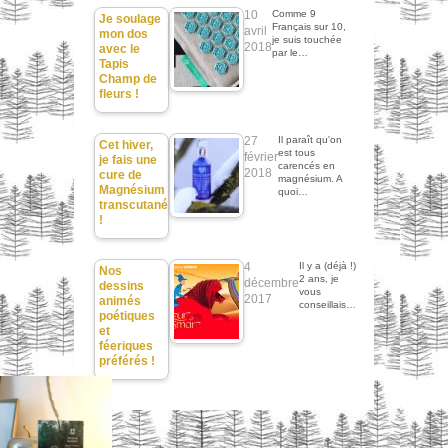
10
Comme 9
Je soulage
Français sur 10,
avril
mon dos
je suis touchée
2018
avec le
par le…
Tapis
Champ de
fleurs !
27
Il paraît qu'on
Cet hiver,
est tous
février
je fais une
carencés en
2018
cure de
magnésium. A
Magnésium
quoi…
transcutané
!
4
Il y a (déjà !)
Nos
2 ans, je
décembre
dessins
vous
2017
animés
conseillais…
poétiques
et
féeriques
préférés !