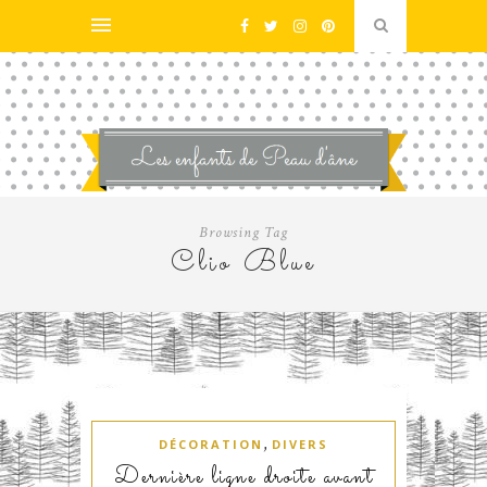
Browsing Tag
Clio Blue
,
DÉCORATION
DIVERS
Dernière ligne droite avant