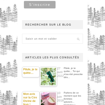
RECHERCHER SUR LE BLOG
ARTICLES LES PLUS CONSULTÉS
27
Pilule, je te
Pilule, je te
quitte... Toi qui
avril
quitte…
m'as été prescrite
2022
dès…
10
Parlons de ce
Mon avis
moment que les
juin
sur la Cire
femmes
2018
Divine de
adorent...
Nair !
l'épilation !…