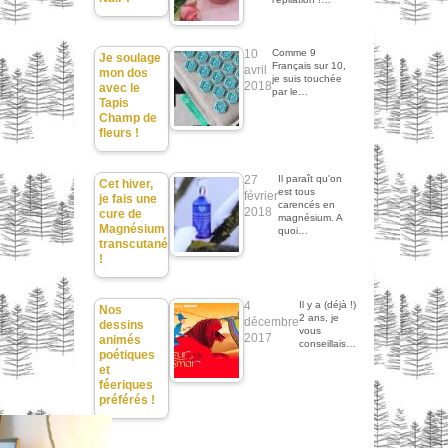
10
Comme 9
Je soulage
Français sur 10,
avril
mon dos
je suis touchée
2018
avec le
par le…
Tapis
Champ de
fleurs !
27
Il paraît qu'on
Cet hiver,
est tous
février
je fais une
carencés en
2018
cure de
magnésium. A
Magnésium
quoi…
transcutané
!
4
Il y a (déjà !)
Nos
2 ans, je
décembre
dessins
vous
2017
animés
conseillais…
poétiques
et
féeriques
préférés !