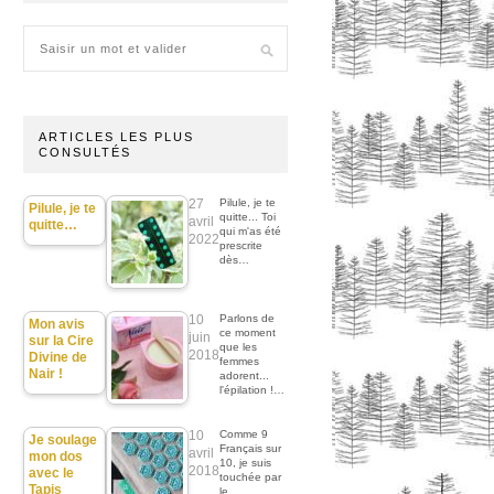
ARTICLES LES PLUS
CONSULTÉS
27
Pilule, je te
Pilule, je te
quitte... Toi
avril
quitte…
qui m'as été
2022
prescrite
dès…
10
Parlons de
Mon avis
ce moment
juin
sur la Cire
que les
2018
Divine de
femmes
Nair !
adorent...
l'épilation !…
10
Comme 9
Je soulage
Français sur
avril
mon dos
10, je suis
2018
avec le
touchée par
Tapis
le…