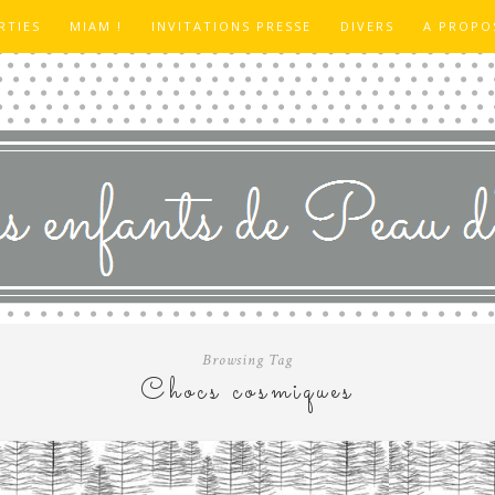
RTIES
MIAM !
INVITATIONS PRESSE
DIVERS
A PROPO
Browsing Tag
Chocs cosmiques