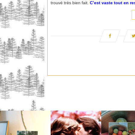
trouvé très bien fait.
C’est vaste tout en re