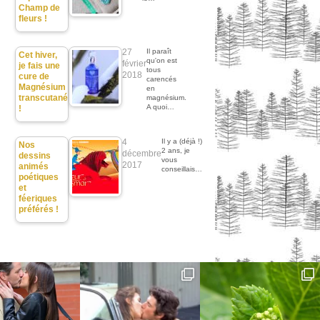
Champ de
fleurs !
27
Il paraît
Cet hiver,
qu'on est
février
je fais une
tous
2018
cure de
carencés
Magnésium
en
transcutané
magnésium.
A quoi…
!
4
Il y a (déjà !)
Nos
2 ans, je
décembre
dessins
vous
2017
animés
conseillais…
poétiques
et
féeriques
préférés !