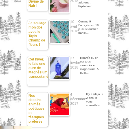
2018
Divine de
adorent...
Nair !
l'épilation !…
10
Comme 9
Je soulage
Français sur 10,
avril
mon dos
je suis touchée
2018
avec le
par le…
Tapis
Champ de
fleurs !
27
Il paraît qu'on
Cet hiver,
est tous
février
je fais une
carencés en
2018
cure de
magnésium. A
Magnésium
quoi…
transcutané
!
4
Il y a (déjà !)
Nos
2 ans, je
décembre
dessins
vous
2017
animés
conseillais…
poétiques
et
féeriques
préférés !