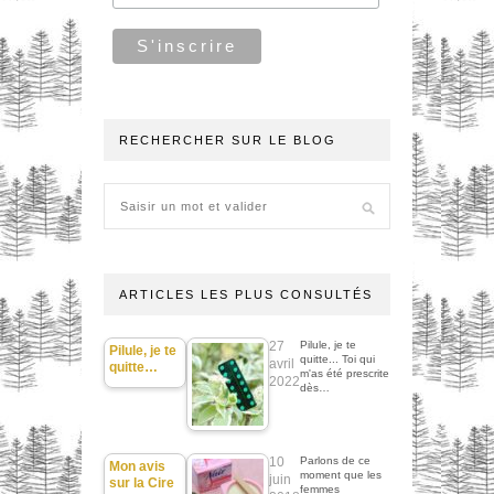
RECHERCHER SUR LE BLOG
ARTICLES LES PLUS CONSULTÉS
27
Pilule, je te
Pilule, je te
quitte... Toi qui
avril
quitte…
m'as été prescrite
2022
dès…
10
Parlons de ce
Mon avis
moment que les
juin
sur la Cire
femmes