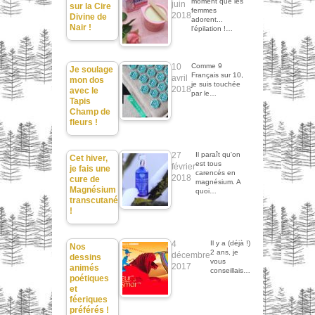
moment que les
juin
sur la Cire
femmes
2018
Divine de
adorent...
Nair !
l'épilation !…
10
Comme 9
Je soulage
Français sur 10,
avril
mon dos
je suis touchée
2018
avec le
par le…
Tapis
Champ de
fleurs !
27
Il paraît qu'on
Cet hiver,
est tous
février
je fais une
carencés en
2018
cure de
magnésium. A
Magnésium
quoi…
transcutané
!
4
Il y a (déjà !)
Nos
2 ans, je
décembre
dessins
vous
2017
animés
conseillais…
poétiques
et
féeriques
préférés !