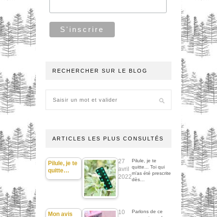
RECHERCHER SUR LE BLOG
ARTICLES LES PLUS CONSULTÉS
27
Pilule, je te
Pilule, je te
quitte... Toi qui
avril
quitte…
m'as été prescrite
2022
dès…
10
Parlons de ce
Mon avis