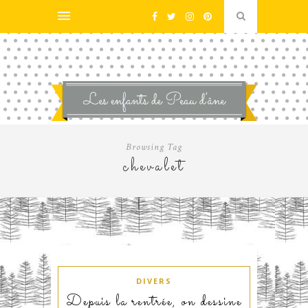
Browsing Tag
chevalet
DIVERS
Depuis la rentrée, on dessine