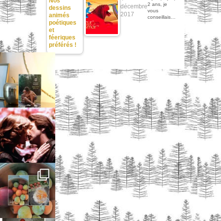
Nos
2 ans, je
décembre
dessins
vous
2017
animés
conseillais…
poétiques
et
féeriques
préférés !