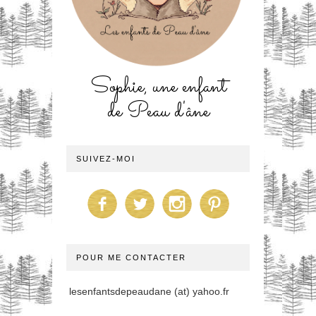
Sophie, une enfant
de Peau d'âne
SUIVEZ-MOI
POUR ME CONTACTER
lesenfantsdepeaudane (at) yahoo.fr