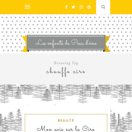
Browsing Tag
chauffe cire
BEAUTÉ
Mon avis sur la Cire