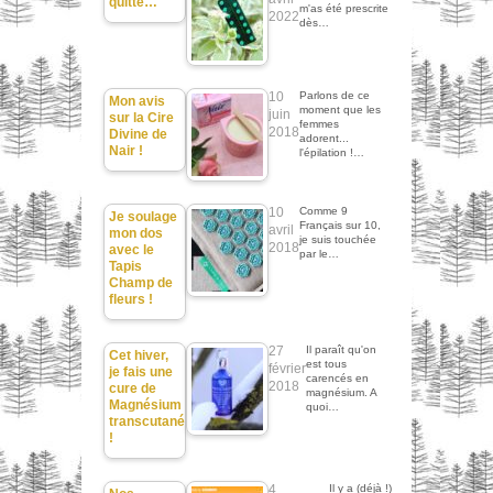
quitte…
m'as été prescrite
2022
dès…
10
Parlons de ce
Mon avis
moment que les
juin
sur la Cire
femmes
2018
Divine de
adorent...
Nair !
l'épilation !…
10
Comme 9
Je soulage
Français sur 10,
avril
mon dos
je suis touchée
2018
avec le
par le…
Tapis
Champ de
fleurs !
27
Il paraît qu'on
Cet hiver,
est tous
février
je fais une
carencés en
2018
cure de
magnésium. A
Magnésium
quoi…
transcutané
!
4
Il y a (déjà !)