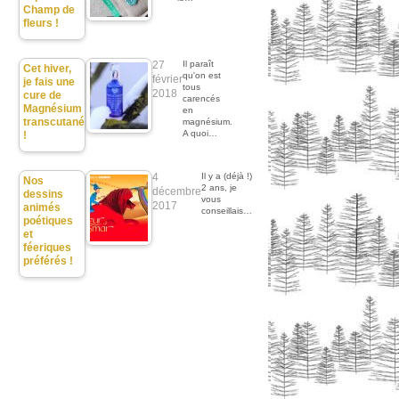
Champ de
fleurs !
27
Il paraît
Cet hiver,
qu'on est
février
je fais une
tous
2018
cure de
carencés
Magnésium
en
transcutané
magnésium.
A quoi…
!
4
Il y a (déjà !)
Nos
2 ans, je
décembre
dessins
vous
2017
animés
conseillais…
poétiques
et
féeriques
préférés !