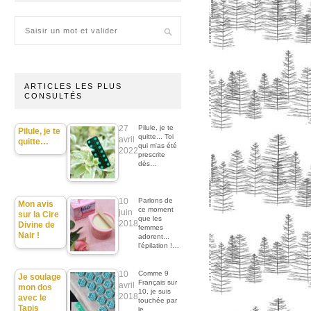
ARTICLES LES PLUS
CONSULTÉS
27
Pilule, je te
Pilule, je te
quitte... Toi
avril
quitte…
qui m'as été
2022
prescrite
dès…
10
Parlons de
Mon avis
ce moment
juin
sur la Cire
que les
2018
Divine de
femmes
Nair !
adorent...
l'épilation !…
10
Comme 9
Je soulage
Français sur
avril
mon dos
10, je suis
2018
avec le
touchée par
Tapis
le…