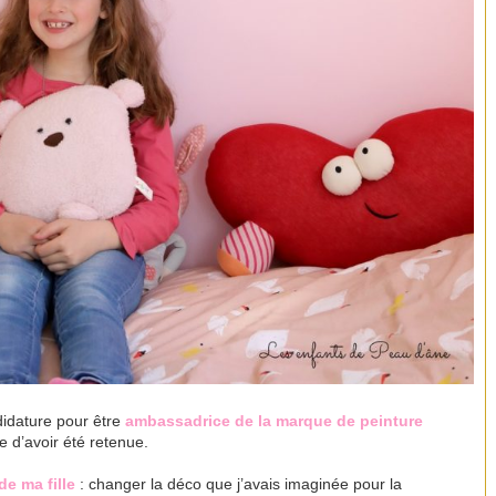
didature pour être
ambassadrice
de la marque de peinture
ce d’avoir été retenue.
de ma fille
: changer la déco que j’avais imaginée pour la