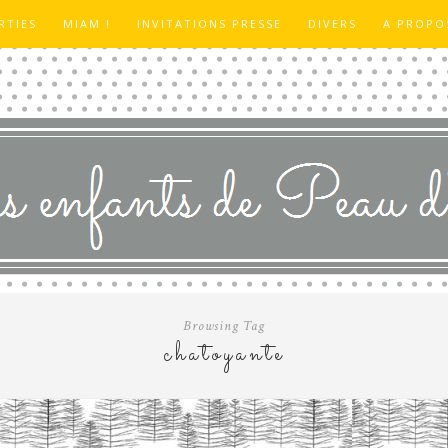
RTIES
MIAM !
INVITATIONS PRESSE
DIVERS
A PROPO
Browsing Tag
chatoyante