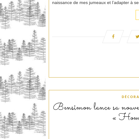
naissance de mes jumeaux et l’adapter à se
DÉCOR
Bensimon lance sa nouvell
« Home 