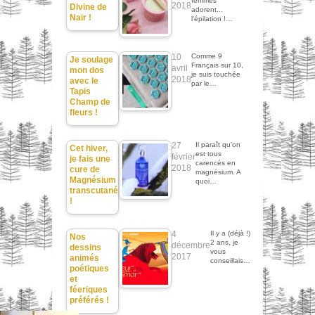
femmes
2018
Divine de
adorent...
Nair !
l'épilation !…
10
Comme 9
Je soulage
Français sur 10,
avril
mon dos
je suis touchée
2018
avec le
par le…
Tapis
Champ de
fleurs !
27
Il paraît qu'on
Cet hiver,
est tous
février
je fais une
carencés en
2018
cure de
magnésium. A
Magnésium
quoi…
transcutané
!
4
Il y a (déjà !)
Nos
2 ans, je
décembre
dessins
vous
2017
animés
conseillais…
poétiques
et
féeriques
préférés !