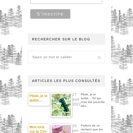
RECHERCHER SUR LE BLOG
ARTICLES LES PLUS CONSULTÉS
27
Pilule, je te
Pilule, je te
quitte... Toi qui
avril
quitte…
m'as été prescrite
2022
dès…
10
Parlons de ce
Mon avis
moment que les
juin
sur la Cire