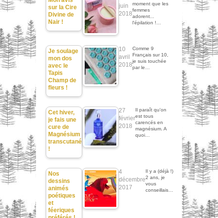
Mon avis
moment que les
juin
sur la Cire
femmes
2018
Divine de
adorent...
Nair !
l'épilation !…
10
Comme 9
Je soulage
Français sur 10,
avril
mon dos
je suis touchée
2018
avec le
par le…
Tapis
Champ de
fleurs !
27
Il paraît qu'on
Cet hiver,
est tous
février
je fais une
carencés en
2018
cure de
magnésium. A
Magnésium
quoi…
transcutané
!
4
Il y a (déjà !)
Nos
2 ans, je
décembre
dessins
vous
2017
animés
conseillais…
poétiques
et
féeriques
préférés !