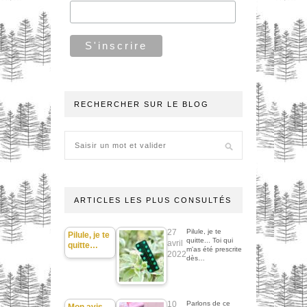
RECHERCHER SUR LE BLOG
ARTICLES LES PLUS CONSULTÉS
27
Pilule, je te
Pilule, je te
quitte... Toi qui
avril
quitte…
m'as été prescrite
2022
dès…
10
Parlons de ce