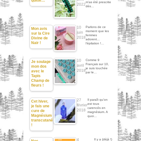
quitte…
m'as été prescrite
2022
dès…
10
Parlons de ce
Mon avis
moment que les
juin
sur la Cire
femmes
2018
Divine de
adorent...
Nair !
l'épilation !…
10
Comme 9
Je soulage
Français sur 10,
avril
mon dos
je suis touchée
2018
avec le
par le…
Tapis
Champ de
fleurs !
27
Il paraît qu'on
Cet hiver,
est tous
février
je fais une
carencés en
2018
cure de
magnésium. A
Magnésium
quoi…
transcutané
!
4
Il y a (déjà !)
Nos