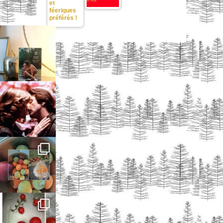
et
féeriques
préférés !