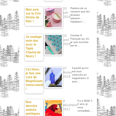
10
Parlons de ce
Mon avis
moment que les
juin
sur la Cire
femmes
2018
Divine de
adorent...
Nair !
l'épilation !…
10
Comme 9
Je soulage
Français sur 10,
avril
mon dos
je suis touchée
2018
avec le
par le…
Tapis
Champ de
fleurs !
27
Il paraît qu'on
Cet hiver,
est tous
février
je fais une
carencés en
2018
cure de
magnésium. A
Magnésium
quoi…
transcutané
!
4
Il y a (déjà !)
Nos
2 ans, je
décembre
dessins
vous
2017
animés
conseillais…
poétiques