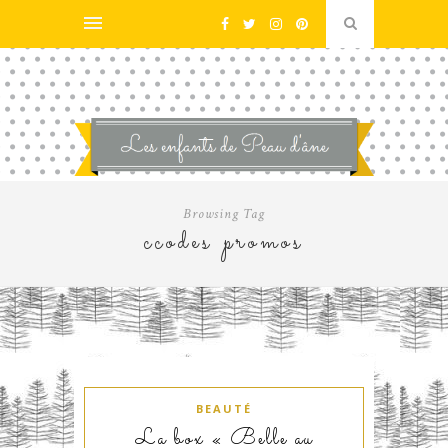
Browsing Tag
ccodes promos
BEAUTÉ
La box « Belle au