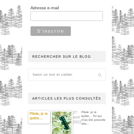
Adresse e-mail
RECHERCHER SUR LE BLOG
ARTICLES LES PLUS CONSULTÉS
27
Pilule, je te
Pilule, je te
quitte... Toi qui
avril
quitte…
m'as été prescrite
2022
dès…