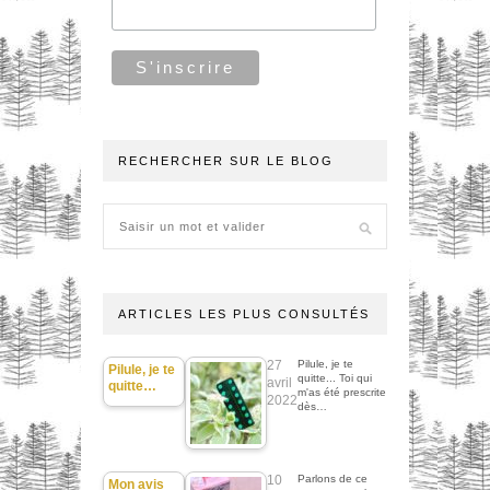
RECHERCHER SUR LE BLOG
ARTICLES LES PLUS CONSULTÉS
27
Pilule, je te
Pilule, je te
quitte... Toi qui
avril
quitte…
m'as été prescrite
2022
dès…
10
Parlons de ce
Mon avis