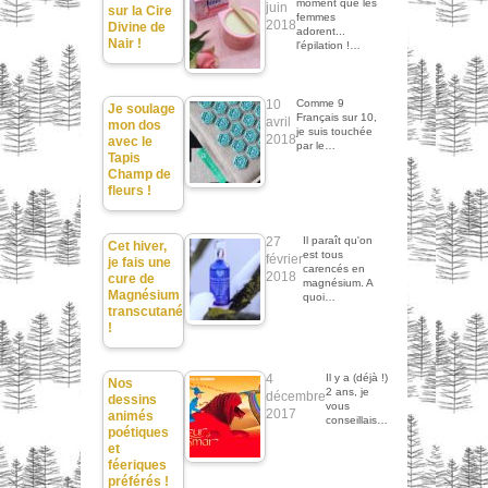
moment que les
juin
sur la Cire
femmes
2018
Divine de
adorent...
Nair !
l'épilation !…
10
Comme 9
Je soulage
Français sur 10,
avril
mon dos
je suis touchée
2018
avec le
par le…
Tapis
Champ de
fleurs !
27
Il paraît qu'on
Cet hiver,
est tous
février
je fais une
carencés en
2018
cure de
magnésium. A
Magnésium
quoi…
transcutané
!
4
Il y a (déjà !)
Nos
2 ans, je
décembre
dessins
vous
2017
animés
conseillais…
poétiques
et
féeriques
préférés !