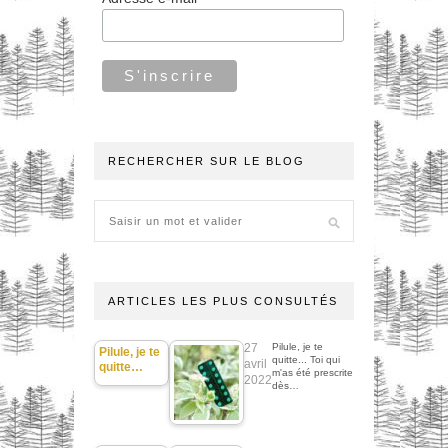
RECHERCHER SUR LE BLOG
ARTICLES LES PLUS CONSULTÉS
27
Pilule, je te
Pilule, je te
quitte... Toi qui
avril
quitte…
m'as été prescrite
2022
dès…