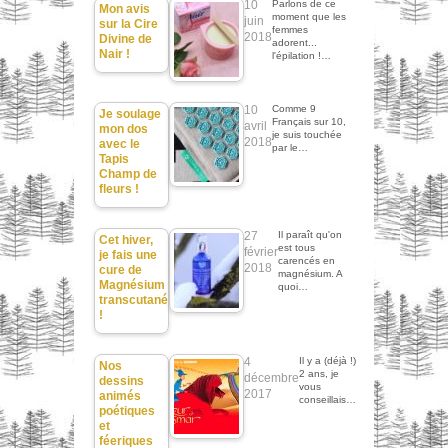
10
Parlons de ce
Mon avis
moment que les
juin
sur la Cire
femmes
2018
Divine de
adorent...
Nair !
l'épilation !…
10
Comme 9
Je soulage
Français sur 10,
avril
mon dos
je suis touchée
2018
avec le
par le…
Tapis
Champ de
fleurs !
27
Il paraît qu'on
Cet hiver,
est tous
février
je fais une
carencés en
2018
cure de
magnésium. A
Magnésium
quoi…
transcutané
!
4
Il y a (déjà !)
Nos
2 ans, je
décembre
dessins
vous
2017
animés
conseillais…
poétiques
et
féeriques