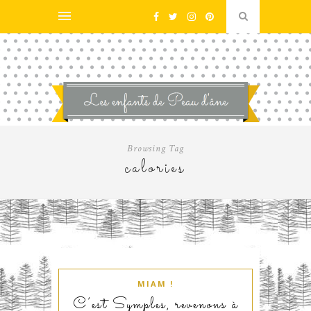
Browsing Tag
calories
MIAM !
C’est Symples, revenons à