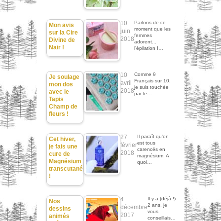
10
Parlons de ce
Mon avis
moment que les
juin
sur la Cire
femmes
2018
Divine de
adorent...
Nair !
l'épilation !…
10
Comme 9
Je soulage
Français sur 10,
avril
mon dos
je suis touchée
2018
avec le
par le…
Tapis
Champ de
fleurs !
27
Il paraît qu'on
Cet hiver,
est tous
février
je fais une
carencés en
2018
cure de
magnésium. A
Magnésium
quoi…
transcutané
!
4
Il y a (déjà !)
Nos
2 ans, je
décembre
dessins
vous
2017
animés
conseillais…