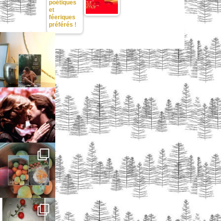
poétiques
et
féeriques
préférés !