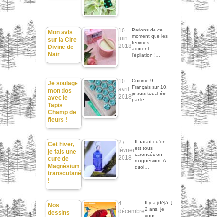
10
Parlons de ce
Mon avis
moment que les
juin
sur la Cire
femmes
2018
Divine de
adorent...
Nair !
l'épilation !…
10
Comme 9
Je soulage
Français sur 10,
avril
mon dos
je suis touchée
2018
avec le
par le…
Tapis
Champ de
fleurs !
27
Il paraît qu'on
Cet hiver,
est tous
février
je fais une
carencés en
2018
cure de
magnésium. A
Magnésium
quoi…
transcutané
!
4
Il y a (déjà !)
Nos
2 ans, je
décembre
dessins
vous