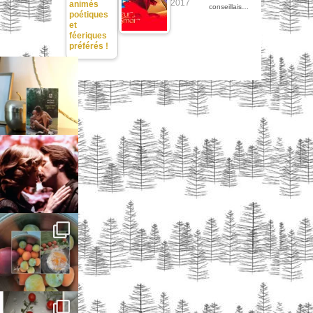
2017
animés
conseillais…
poétiques
et
féeriques
préférés !