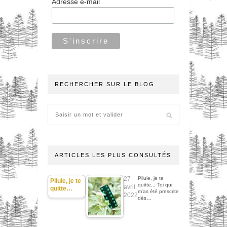
Adresse e-mail
RECHERCHER SUR LE BLOG
ARTICLES LES PLUS CONSULTÉS
27
Pilule, je te
Pilule, je te
quitte... Toi qui
avril
quitte…
m'as été prescrite
2022
dès…