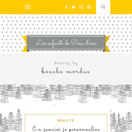
Browsing Tag
bouche mordue
BEAUTÉ
En janvier je personnalise