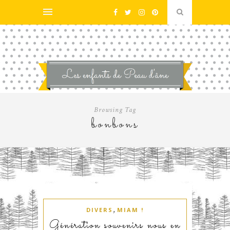
Browsing Tag
bonbons
,
DIVERS
MIAM !
Génération souvenirs nous en