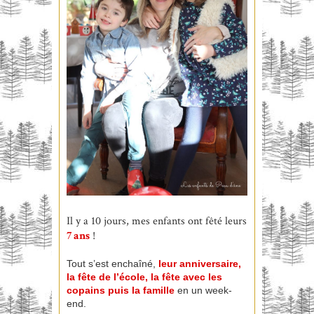
Il y a 10 jours, mes enfants ont fêté leurs
7 ans
!
Tout s’est enchaîné,
leur anniversaire,
la fête de l’école, la fête avec les
copains puis la famille
en un week-
end.