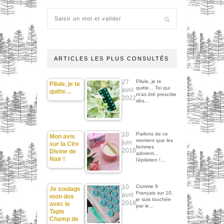
ARTICLES LES PLUS CONSULTÉS
27
Pilule, je te
Pilule, je te
quitte... Toi qui
avril
quitte…
m'as été prescrite
2022
dès…
10
Parlons de ce
Mon avis
moment que les
juin
sur la Cire
femmes
2018
Divine de
adorent...
Nair !
l'épilation !…
10
Comme 9
Je soulage
Français sur 10,
avril
mon dos
je suis touchée
2018
avec le
par le…
Tapis
Champ de