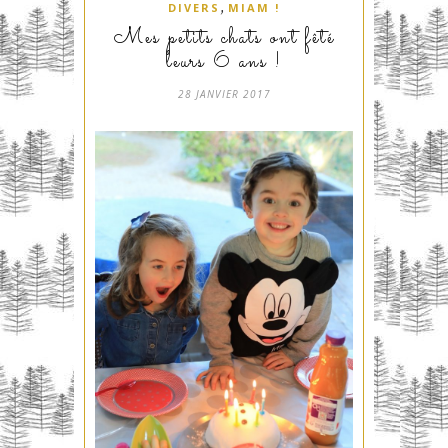
,
DIVERS
MIAM !
Mes petits chats ont fêté
leurs 6 ans !
28 JANVIER 2017