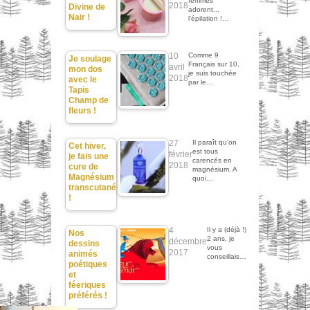
femmes
2018
Divine de
adorent...
Nair !
l'épilation !…
10
Comme 9
Je soulage
Français sur 10,
avril
mon dos
je suis touchée
2018
avec le
par le…
Tapis
Champ de
fleurs !
27
Il paraît qu'on
Cet hiver,
est tous
février
je fais une
carencés en
2018
cure de
magnésium. A
Magnésium
quoi…
transcutané
!
4
Il y a (déjà !)
Nos
2 ans, je
décembre
dessins
vous
2017
animés
conseillais…
poétiques
et
féeriques
préférés !