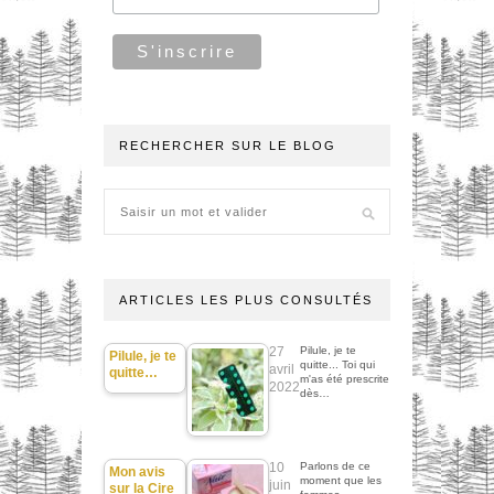
RECHERCHER SUR LE BLOG
ARTICLES LES PLUS CONSULTÉS
27
Pilule, je te
Pilule, je te
quitte... Toi qui
avril
quitte…
m'as été prescrite
2022
dès…
10
Parlons de ce
Mon avis
moment que les
juin
sur la Cire