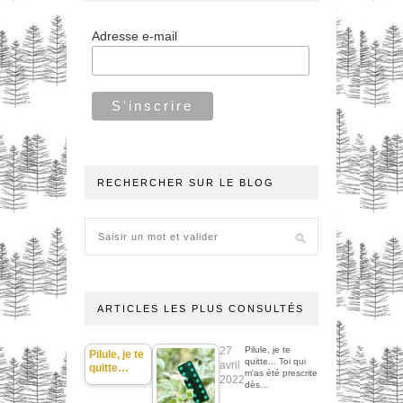
Adresse e-mail
RECHERCHER SUR LE BLOG
ARTICLES LES PLUS CONSULTÉS
27
Pilule, je te
Pilule, je te
quitte... Toi qui
avril
quitte…
m'as été prescrite
2022
dès…