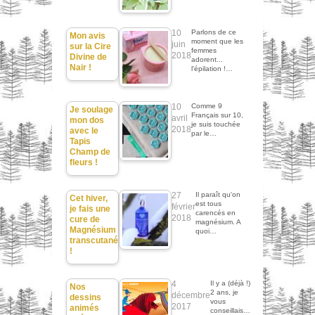
10
Parlons de ce
Mon avis
moment que les
juin
sur la Cire
femmes
2018
Divine de
adorent...
Nair !
l'épilation !…
10
Comme 9
Je soulage
Français sur 10,
avril
mon dos
je suis touchée
2018
avec le
par le…
Tapis
Champ de
fleurs !
27
Il paraît qu'on
Cet hiver,
est tous
février
je fais une
carencés en
2018
cure de
magnésium. A
Magnésium
quoi…
transcutané
!
4
Il y a (déjà !)
Nos
2 ans, je
décembre
dessins
vous
2017
animés
conseillais…