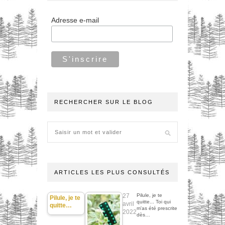
Adresse e-mail
RECHERCHER SUR LE BLOG
ARTICLES LES PLUS CONSULTÉS
27
Pilule, je te
Pilule, je te
quitte... Toi qui
avril
quitte…
m'as été prescrite
2022
dès…