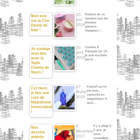
10
Parlons de ce
Mon avis
moment que les
juin
sur la Cire
femmes
2018
Divine de
adorent...
Nair !
l'épilation !…
10
Comme 9
Je soulage
Français sur 10,
avril
mon dos
je suis touchée
2018
avec le
par le…
Tapis
Champ de
fleurs !
27
Il paraît qu'on
Cet hiver,
est tous
février
je fais une
carencés en
2018
cure de
magnésium. A
Magnésium
quoi…
transcutané
!
4
Il y a (déjà !)
Nos
2 ans, je
décembre
dessins
vous
2017
animés
conseillais…