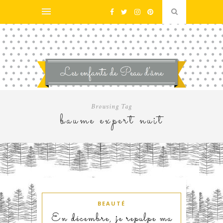
Browsing Tag
baume expert nuit
BEAUTÉ
En décembre, je repulpe ma