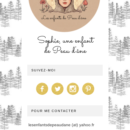
Sophie, une enfant
de Peau d'âne
SUIVEZ-MOI
POUR ME CONTACTER
lesenfantsdepeaudane (at) yahoo.fr