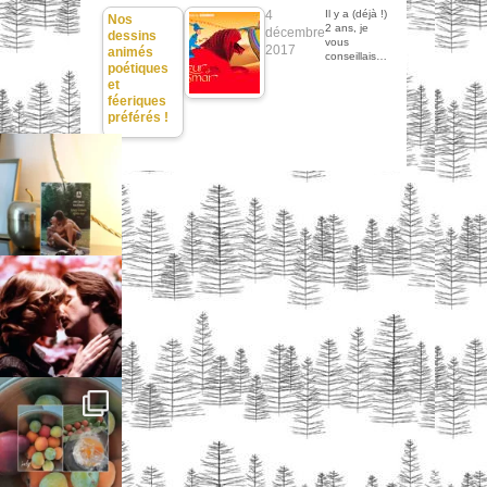
4
Il y a (déjà !)
Nos
2 ans, je
décembre
dessins
vous
2017
animés
conseillais…
poétiques
et
féeriques
préférés !