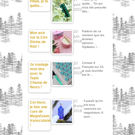
Pilule, je te
quitte... Toi qui
avril
quitte…
m'as été prescrite
2022
dès…
10
Parlons de ce
Mon avis
moment que les
juin
sur la Cire
femmes
2018
Divine de
adorent...
Nair !
l'épilation !…
10
Comme 9
Je soulage
Français sur 10,
avril
mon dos
je suis touchée
2018
avec le
par le…
Tapis
Champ de
fleurs !
27
Il paraît qu'on
Cet hiver,
est tous
février
je fais une
carencés en
2018
cure de
magnésium. A
Magnésium
quoi…
transcutané
!