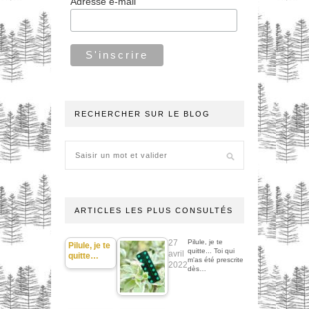
Adresse e-mail
RECHERCHER SUR LE BLOG
ARTICLES LES PLUS CONSULTÉS
27
Pilule, je te
Pilule, je te
quitte... Toi qui
avril
quitte…
m'as été prescrite
2022
dès…