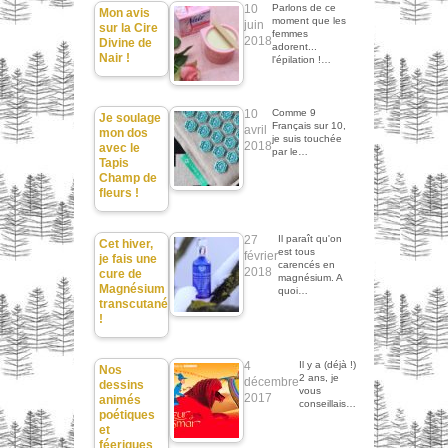
10
Parlons de ce
Mon avis
moment que les
juin
sur la Cire
femmes
2018
Divine de
adorent...
Nair !
l'épilation !…
10
Comme 9
Je soulage
Français sur 10,
avril
mon dos
je suis touchée
2018
avec le
par le…
Tapis
Champ de
fleurs !
27
Il paraît qu'on
Cet hiver,
est tous
février
je fais une
carencés en
2018
cure de
magnésium. A
Magnésium
quoi…
transcutané
!
4
Il y a (déjà !)
Nos
2 ans, je
décembre
dessins
vous
2017
animés
conseillais…
poétiques
et
féeriques