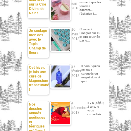
Mon avis
moment que les
juin
sur la Cire
femmes
2018
Divine de
adorent...
Nair !
l'épilation !…
10
Comme 9
Je soulage
Français sur 10,
avril
mon dos
je suis touchée
2018
avec le
par le…
Tapis
Champ de
fleurs !
27
Il paraît qu'on
Cet hiver,
est tous
février
je fais une
carencés en
2018
cure de
magnésium. A
Magnésium
quoi…
transcutané
!
4
Il y a (déjà !)
Nos
2 ans, je
décembre
dessins
vous
2017
animés
conseillais…
poétiques
et
féeriques
préférés !