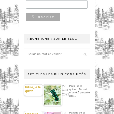
RECHERCHER SUR LE BLOG
ARTICLES LES PLUS CONSULTÉS
27
Pilule, je te
Pilule, je te
quitte... Toi qui
avril
quitte…
m'as été prescrite
2022
dès…
10
Parlons de ce