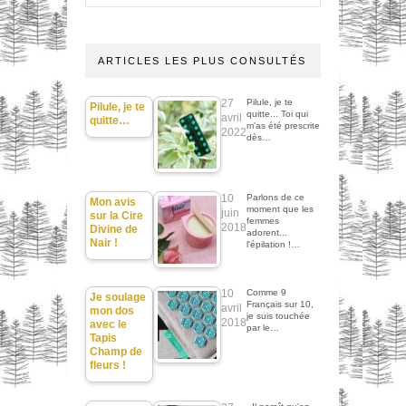
ARTICLES LES PLUS CONSULTÉS
27
Pilule, je te
Pilule, je te
quitte... Toi qui
avril
quitte…
m'as été prescrite
2022
dès…
10
Parlons de ce
Mon avis
moment que les
juin
sur la Cire
femmes
2018
Divine de
adorent...
Nair !
l'épilation !…
10
Comme 9
Je soulage
Français sur 10,
avril
mon dos
je suis touchée
2018
avec le
par le…
Tapis
Champ de
fleurs !