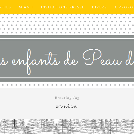
RTIES
MIAM !
INVITATIONS PRESSE
DIVERS
A PROPO
Browsing Tag
arnica