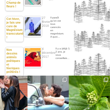
Champ de
fleurs !
27
Il paraît
Cet hiver,
qu'on est
février
je fais une
tous
2018
cure de
carencés
Magnésium
en
transcutané
magnésium.
A quoi…
!
4
Il y a (déjà !)
Nos
2 ans, je
décembre
dessins
vous
2017
animés
conseillais…
poétiques
et
féeriques
préférés !