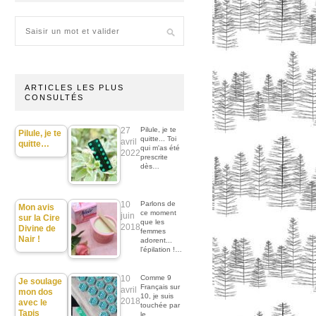
ARTICLES LES PLUS
CONSULTÉS
27
Pilule, je te
Pilule, je te
quitte... Toi
avril
quitte…
qui m'as été
2022
prescrite
dès…
10
Parlons de
Mon avis
ce moment
juin
sur la Cire
que les
2018
Divine de
femmes
Nair !
adorent...
l'épilation !…
10
Comme 9
Je soulage
Français sur
avril
mon dos
10, je suis
2018
avec le
touchée par
Tapis
le…