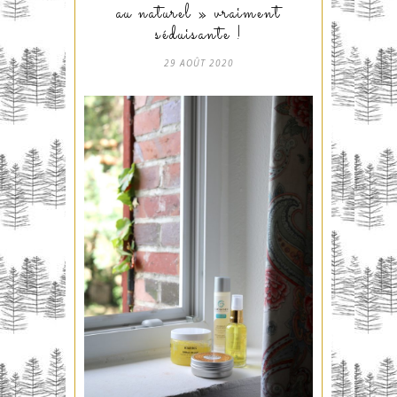
au naturel » vraiment
séduisante !
29 AOÛT 2020