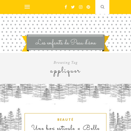
Browsing Tag
appliquer
BEAUTÉ
Une box estivale « Belle