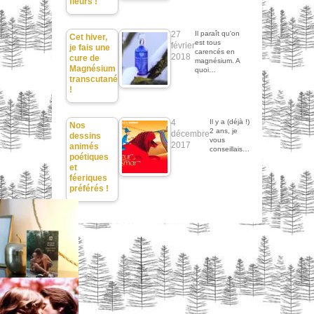
fleurs !
27
Il paraît qu'on
Cet hiver,
est tous
février
je fais une
carencés en
2018
cure de
magnésium. A
Magnésium
quoi…
transcutané
!
4
Il y a (déjà !)
Nos
2 ans, je
décembre
dessins
vous
2017
animés
conseillais…
poétiques
et
féeriques
préférés !