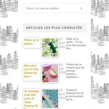
ARTICLES LES PLUS CONSULTÉS
27
Pilule, je te
Pilule, je te
quitte... Toi qui
avril
quitte…
m'as été prescrite
2022
dès…
10
Parlons de ce
Mon avis
moment que les
juin
sur la Cire
femmes
2018
Divine de
adorent...
Nair !
l'épilation !…
10
Comme 9
Je soulage
Français sur 10,
avril
mon dos
je suis touchée
2018
avec le
par le…
Tapis
Champ de