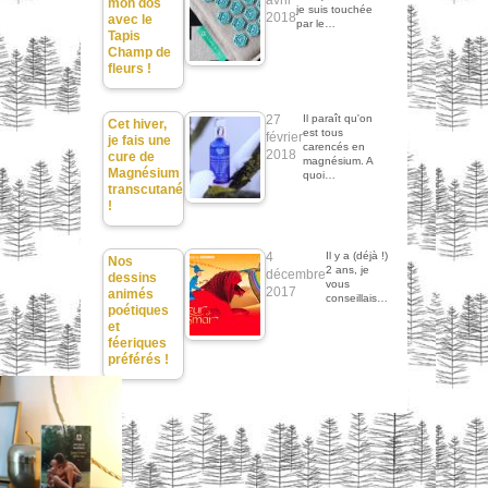
avril
mon dos
je suis touchée
2018
avec le
par le…
Tapis
Champ de
fleurs !
27
Il paraît qu'on
Cet hiver,
est tous
février
je fais une
carencés en
2018
cure de
magnésium. A
Magnésium
quoi…
transcutané
!
4
Il y a (déjà !)
Nos
2 ans, je
décembre
dessins
vous
2017
animés
conseillais…
poétiques
et
féeriques
préférés !