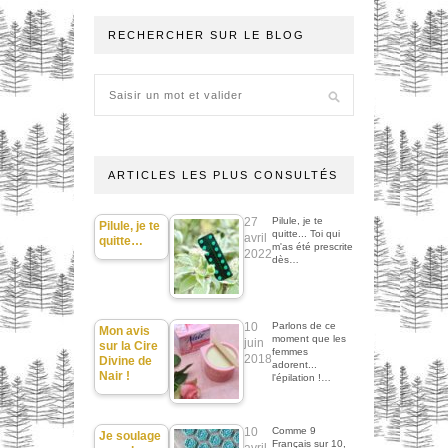
RECHERCHER SUR LE BLOG
ARTICLES LES PLUS CONSULTÉS
27
Pilule, je te
Pilule, je te
quitte... Toi qui
avril
quitte…
m'as été prescrite
2022
dès…
10
Parlons de ce
Mon avis
moment que les
juin
sur la Cire
femmes
2018
Divine de
adorent...
Nair !
l'épilation !…
10
Comme 9
Je soulage
Français sur 10,