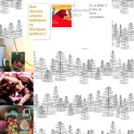
4
Il y a (déjà !)
Nos
2 ans, je
décembre
dessins
vous
2017
animés
conseillais…
poétiques
et
féeriques
préférés !