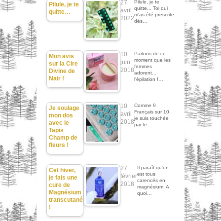
27
Pilule, je te
Pilule, je te
quitte... Toi qui
avril
quitte…
m'as été prescrite
2022
dès…
10
Parlons de ce
Mon avis
moment que les
juin
sur la Cire
femmes
2018
Divine de
adorent...
Nair !
l'épilation !…
10
Comme 9
Je soulage
Français sur 10,
avril
mon dos
je suis touchée
2018
avec le
par le…
Tapis
Champ de
fleurs !
27
Il paraît qu'on
Cet hiver,
est tous
février
je fais une
carencés en
2018
cure de
magnésium. A
Magnésium
quoi…
transcutané
!