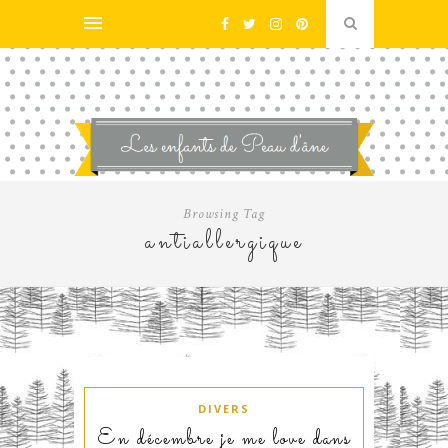
Browsing Tag
antiallergique
DIVERS
En décembre je me love dans