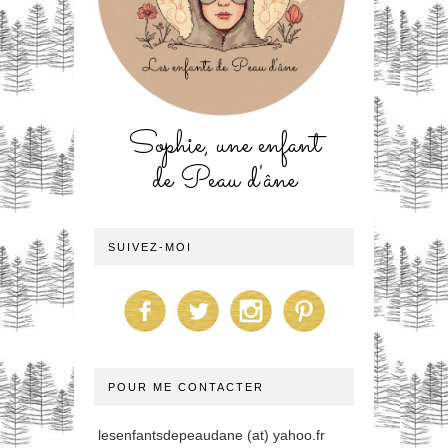
Sophie, une enfant
de Peau d'âne
SUIVEZ-MOI
POUR ME CONTACTER
lesenfantsdepeaudane (at) yahoo.fr