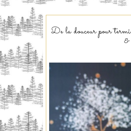
De la douceur pour term
&