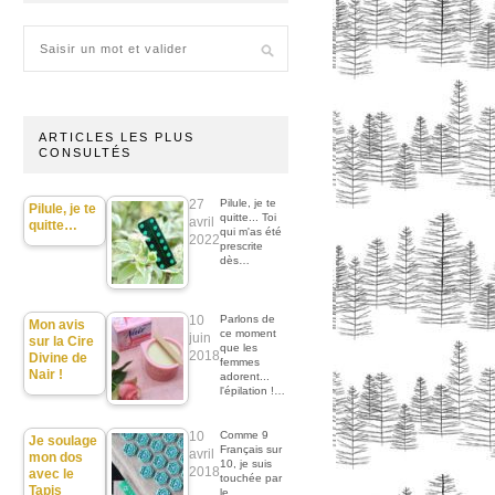
ARTICLES LES PLUS
CONSULTÉS
27
Pilule, je te
Pilule, je te
quitte... Toi
avril
quitte…
qui m'as été
2022
prescrite
dès…
10
Parlons de
Mon avis
ce moment
juin
sur la Cire
que les
2018
Divine de
femmes
Nair !
adorent...
l'épilation !…
10
Comme 9
Je soulage
Français sur
avril
mon dos
10, je suis
2018
avec le
touchée par
Tapis
le…