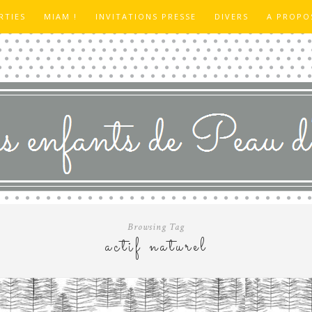
RTIES
MIAM !
INVITATIONS PRESSE
DIVERS
A PROPO
Browsing Tag
actif naturel