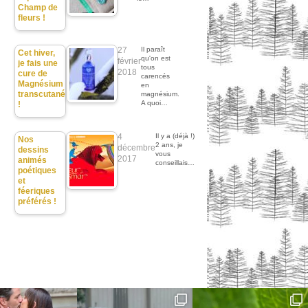
Champ de
fleurs !
27
Il paraît
Cet hiver,
qu'on est
février
je fais une
tous
2018
cure de
carencés
Magnésium
en
transcutané
magnésium.
A quoi…
!
4
Il y a (déjà !)
Nos
2 ans, je
décembre
dessins
vous
2017
animés
conseillais…
poétiques
et
féeriques
préférés !