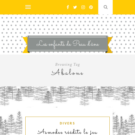
Browsing Tag
Abalone
DIVERS
Asmodee réédite le jeu