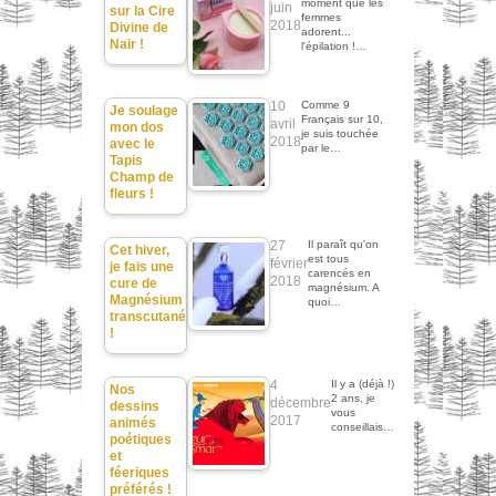
moment que les
juin
sur la Cire
femmes
2018
Divine de
adorent...
Nair !
l'épilation !…
10
Comme 9
Je soulage
Français sur 10,
avril
mon dos
je suis touchée
2018
avec le
par le…
Tapis
Champ de
fleurs !
27
Il paraît qu'on
Cet hiver,
est tous
février
je fais une
carencés en
2018
cure de
magnésium. A
Magnésium
quoi…
transcutané
!
4
Il y a (déjà !)
Nos
2 ans, je
décembre
dessins
vous
2017
animés
conseillais…
poétiques
et
féeriques
préférés !