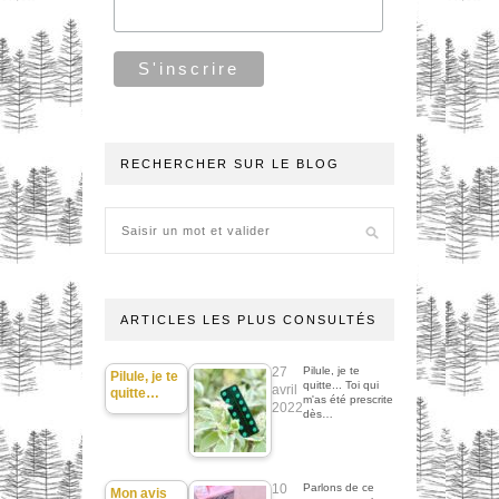
RECHERCHER SUR LE BLOG
ARTICLES LES PLUS CONSULTÉS
27
Pilule, je te
Pilule, je te
quitte... Toi qui
avril
quitte…
m'as été prescrite
2022
dès…
10
Parlons de ce
Mon avis